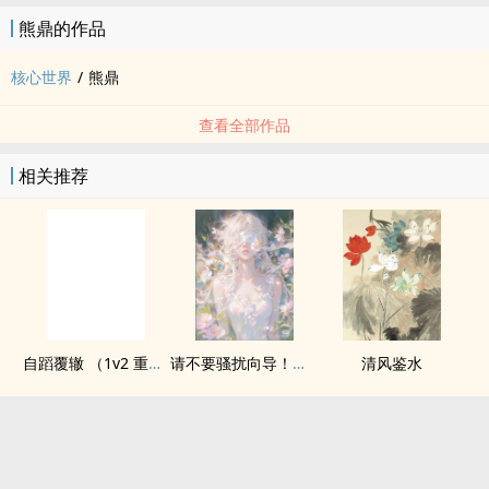
熊鼎的作品
核心世界
/
熊鼎
查看全部作品
相关推荐
自蹈覆辙 （1v2 重生）
请不要骚扰向导！（哨向NPH）
清风鉴水