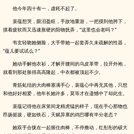
他今年四十有一，虚耗不起了。
裴蕴想哭，眼泪盈眶，手故地重游，一把摸到他胯下，
摸着疲软而又迅速胀硬的阳物抚弄，“这里也会老吗？”
韦玄轻吻她侧脸，大手带她一起套弄久未疏解的性器，
“蕴儿要试试么？”
她动手解他衣衫，才解开腰间的乌皮革带，拉开外袍，
就看到那处胀得高高隆起，中衣都被顶起不少。
青筋虬结的大肉棒塞满手心，裴蕴心中再无其他，只想
和他好好相爱，他年长她许多，莫等才在遗憾中了却此生。
裴蕴记得他在床笫间龙精虎猛的样子，现在手心那物也
昂扬挺拔，硬如铁石，天赋异禀的鸡巴哪有半分老态？
她双手合拢在一起握住肉棒，不停撸动，红彤彤的硕大