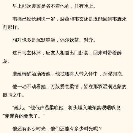
早上那次裴蕴是省不着他的，只有晚上。
韦循已经长到快一岁，裴蕴和韦玄还是没能回到韦旌死
前那样。
相对也多是沉默静坐，偶尔饮茶、对弈。
这日韦玄休沐，应友人相邀出门赴宴，回来时带着醉
意。
裴蕴端醒酒汤给他，他揽腰将人带入怀中，亲昵拥抱。
他一动不动看她，万般爱意柔情，皆在那双温润迷蒙的
眼睛之中。
“蕴儿。”他低声温柔唤她，将头埋入她颈窝哽咽叹息：
“爹爹真的要老了。”
他还有多少时光，他们还能有多少时光呢？