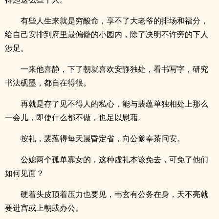
有些人生来就是穷酸命，享不了大老爷的排场和福分，
给自己安排到府里最偏僻的小园内，除了决明不许旁的下人
涉足。
一来他喜静，下了朝就喜欢安静独处，看书写字，研究
书法砚墨，都自在得很。
再就是存了见不得人的私心，能与裴蕴单独相处上那么
一会儿，即使什么都不做，也足以慰藉。
按礼，裴蕴得每天晨昏定省，向公爹奉茶问安。
公媳两个孤单寡女的，这种虚礼本该免去，可免了他们
如何见面？
硬着头皮顶着压力也要见，韦玄有公务在身，天不亮就
要进宫或上朝或办公。