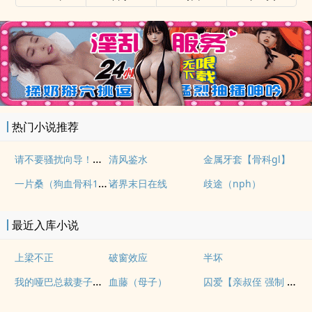
热门小说推荐
请不要骚扰向导！（哨向NPH）
清风鉴水
金属牙套【骨科gl】
一片桑（狗血骨科1v1）
诸界末日在线
歧途（nph）
最近入库小说
上梁不正
破窗效应
半坏
我的哑巴总裁妻子（双A）
囚爱【亲叔侄 强制 1v1 H】
血藤（母子）