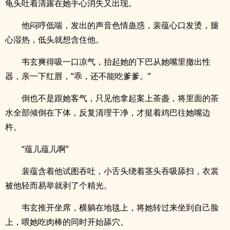
龟头吐着清露在她手心消失又出现。
他闷哼低喘，发出的声音色情蛊惑，裴蕴心口发烫，腿
心湿热，低头就想含住他。
韦玄爽得吸一口凉气，抬起她的下巴从她嘴里撤出性
器，亲一下红唇，“乖，还不能吃爹爹。”
倒也不是跟她客气，只见他拿起案上茶盏，将里面的茶
水全部倾倒在下体，反复清理干净，才挺着鸡巴往她嘴边
杵。
“蕴儿蕴儿啊”
裴蕴含着他试图吞吐，小舌头绕着茎头吞吸舔扫，衣裳
被他轻而易举就剥了个精光。
韦玄推开坐席，横躺在地毯上，将她转过来坐到自己脸
上，喂她吃肉棒的同时开始舔穴。