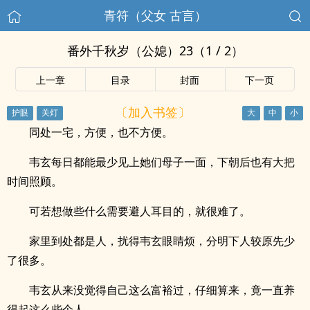
青符（父女 古言）
番外千秋岁（公媳）23（1 / 2）
上一章
目录
封面
下一页
〔加入书签〕
同处一宅，方便，也不方便。
韦玄每日都能最少见上她们母子一面，下朝后也有大把
时间照顾。
可若想做些什么需要避人耳目的，就很难了。
家里到处都是人，扰得韦玄眼睛烦，分明下人较原先少
了很多。
韦玄从来没觉得自己这么富裕过，仔细算来，竟一直养
得起这么些个人。