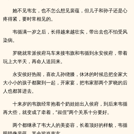
她不见韦玄，也不怎么想见裴蕴，但儿子和孙子还是心
疼得紧，要时常相见的。
韦循满一岁之后，长得越来越壮实，带出去也不怕受风
染病。
罗晓就常派侯府马车来接韦旗和韦循到永安侯府，带着
玩上大半天，再命人送回来。
永安侯好热闹，喜欢儿孙绕膝，休沐的时候总把全家大
大小小的孩子都聚到一起，开家宴，把韦家那两个罗晓的后
人也都算进去。
十来岁的韦旗经常抱着个奶娃娃出入侯府，到后来韦循
再大些，就变成了牵着，“叔侄”两个关系十分要好。
两个都继承了韦大人的美姿容，长着顶好的样貌，韦循
眼睛像裴蕴，其余皆肖韦玄。