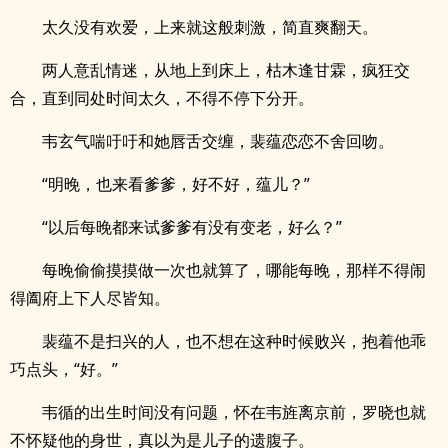
太久没有欢爱，上来就这般刺激，简直爽翻天。
两人意乱情迷，从地上到床上，枯木逢甘霖，疯狂交
合，直到同处时间太久，不得不停下分开。
韦玄气喘吁吁和她唇舌交缠，裴蕴恋恋不舍回吻。
“明晚，也来看爹爹，好不好，蕴儿？”
“以后每晚都来试爹爹有没有变老，好么？”
每晚偷偷摸摸做一次也就算了，哪能每晚，那样不得闹
得阖府上下人尽皆知。
裴蕴不是扫兴的人，也不想在这种时候败兴，抱着他乖
巧点头，“好。”
韦循的出生时间没有问题，怀在韦旌离京前，罗晓也就
不怀疑他的身世，真以为是儿子的遗腹子。