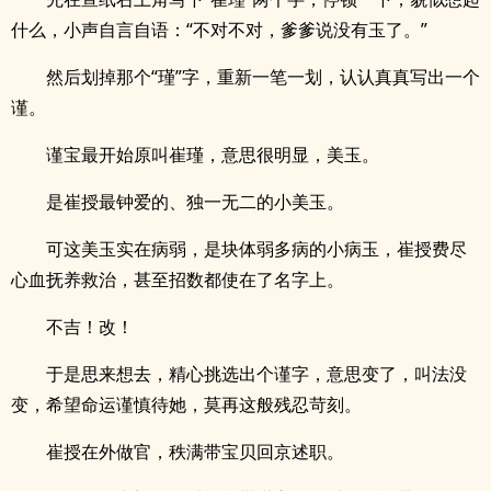
什么，小声自言自语：“不对不对，爹爹说没有玉了。”
然后划掉那个“瑾”字，重新一笔一划，认认真真写出一个
谨。
谨宝最开始原叫崔瑾，意思很明显，美玉。
是崔授最钟爱的、独一无二的小美玉。
可这美玉实在病弱，是块体弱多病的小病玉，崔授费尽
心血抚养救治，甚至招数都使在了名字上。
不吉！改！
于是思来想去，精心挑选出个谨字，意思变了，叫法没
变，希望命运谨慎待她，莫再这般残忍苛刻。
崔授在外做官，秩满带宝贝回京述职。