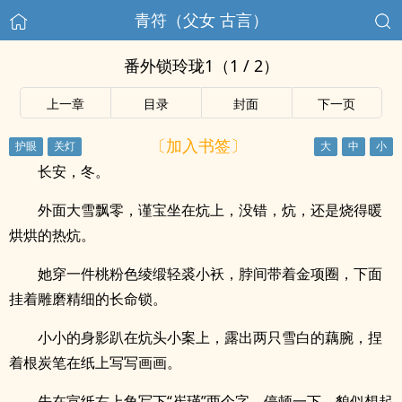
青符（父女 古言）
番外锁玲珑1（1 / 2）
上一章
目录
封面
下一页
〔加入书签〕
长安，冬。
外面大雪飘零，谨宝坐在炕上，没错，炕，还是烧得暖
烘烘的热炕。
她穿一件桃粉色绫缎轻裘小袄，脖间带着金项圈，下面
挂着雕磨精细的长命锁。
小小的身影趴在炕头小案上，露出两只雪白的藕腕，捏
着根炭笔在纸上写写画画。
先在宣纸右上角写下“崔瑾”两个字，停顿一下，貌似想起