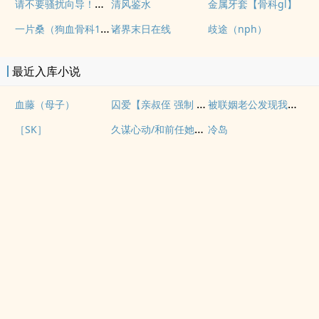
请不要骚扰向导！（哨向NPH）
清风鉴水
金属牙套【骨科gl】
一片桑（狗血骨科1v1）
诸界末日在线
歧途（nph）
最近入库小说
囚爱【亲叔侄 强制 1v1 H】
被联姻老公发现我写po文后
血藤（母子）
久谋心动/和前任她小姨先婚后爱
［SK］
冷岛