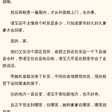
就喝。
然后再检查一遍屋内，才从外面锁上门，去办事。
谨宝还不太懂叁个时辰是多少，只知道要等好久好久爹
爹才会回家。
是的，家。
他们父女没个固定居所，崔授之前还在东边一个下县做
县令时，带谨宝住在县衙后衙，谨宝几乎是在那里学会了走
路说话。
带她长途跋涉来了长安，中间在各地驿馆休息，现在租
赁下这间紧凑的屋子。
住的地方一直在变，谨宝不害怕新地方，也不好奇。
反正不管走到哪里，住哪里，她和爹爹在哪里，哪里就
是家。