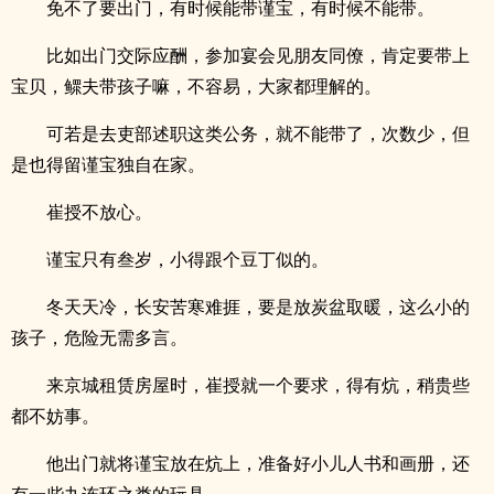
免不了要出门，有时候能带谨宝，有时候不能带。
比如出门交际应酬，参加宴会见朋友同僚，肯定要带上
宝贝，鳏夫带孩子嘛，不容易，大家都理解的。
可若是去吏部述职这类公务，就不能带了，次数少，但
是也得留谨宝独自在家。
崔授不放心。
谨宝只有叁岁，小得跟个豆丁似的。
冬天天冷，长安苦寒难捱，要是放炭盆取暖，这么小的
孩子，危险无需多言。
来京城租赁房屋时，崔授就一个要求，得有炕，稍贵些
都不妨事。
他出门就将谨宝放在炕上，准备好小儿人书和画册，还