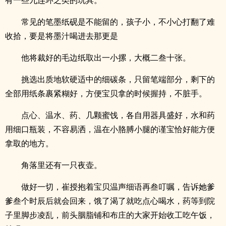
有一些九连环之类的玩具。
常见的笔墨纸砚是不能留的，孩子小，不小心打翻了难
收拾，要是将墨汁喝进去那更是
他将裁好的毛边纸取出一小摞，大概二叁十张。
挑选出质地软硬适中的细碳条，只留笔端部分，剩下的
全部用纸条裹紧糊好，方便宝贝拿的时候握持，不脏手。
点心、温水、药、几颗蜜饯，各自用器具盛好，水和药
用细口瓶装，不容易洒，温在小胳膊小腿的谨宝恰好能方便
拿取的地方。
角落里还有一只夜壶。
做好一切，崔授抱着宝贝温声细语再叁叮嘱，告诉她爹
爹叁个时辰后就会回来，饿了渴了就吃点心喝水，药等到院
子里脚步凌乱，前头胭脂铺和布庄的大家开始收工吃午饭，