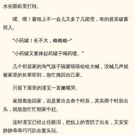
水在眼眶里打转。
噗、噗！窗纸上不一会儿又多了几团雪，有的甚至破窗
而入。
“小药罐！长不大，略略略~”
“小药罐又要捧起药罐子喝药喽。”
几个邻居家的淘气孩子隔窗嘻嘻哈哈大喊，没喊几声就
被家里的长辈听到，急忙拽回自己家。
只留下屋里的谨宝一直撇嘴哭。
崔授着急回家，说是要出去叁个时辰，其实两个时辰出
头，就急急忙忙朝家中赶。
这时谨宝已经止住眼泪，把炕上的雪扔了出去，又安安
静静乖乖巧巧趴在案头玩。