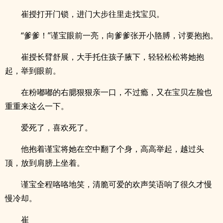
崔授打开门锁，进门大步往里走找宝贝。
“爹爹！”谨宝眼前一亮，向爹爹张开小胳膊，讨要抱抱。
崔授长臂舒展，大手托住孩子腋下，轻轻松松将她抱
起，举到眼前。
在粉嘟嘟的右腮狠狠亲一口，不过瘾，又在宝贝左脸也
重重来这么一下。
爱死了，喜欢死了。
他抱着谨宝将她在空中翻了个身，高高举起，越过头
顶，放到肩膀上坐着。
谨宝全程咯咯地笑，清脆可爱的欢声笑语响了很久才慢
慢冷却。
崔