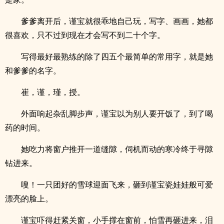
爹爹离开后，谨宝就很乖地自己玩，写字、画画，她都
很喜欢，只不过到现在才会写不到二十个字。
写得最好最熟练的除了四五个最简单的常用字，就是她
和爹爹的名字。
崔，谨，瑾，授。
外面响起杂乱脚步声，谨宝以为别人要开饭了，到了喝
药的时间。
她吃力将窗户推开一道缝隙，伺机而动的寒冷终于寻隙
钻进来。
嗖！一只团好的雪球迎面飞来，砸到谨宝瓷娃娃般可爱
漂亮的脸上。
谨宝吓得赶紧关窗，小手撑在窗前，怕雪再砸进来，泪