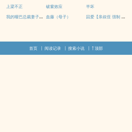
上梁不正
破窗效应
半坏
我的哑巴总裁妻子（双A）
囚爱【亲叔侄 强制 1v1 H】
血藤（母子）
首页
阅读记录
搜索小说
顶部