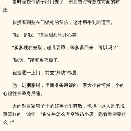
当时崔授带孩子出门去了，东西暂时寄放在前面的布
庄。
崔授看到别在门锁处的留信，这才用牛乳哄谨宝。
“我！是我。”谨宝甜甜地开心笑。
“爹爹现在去取，谨儿要乖，等爹爹回来，可以吗？”
“嗯嗯。”谨宝乖巧极了。
崔授逐一上门，前去“拜访”邻居。
他一进胭脂铺，里面准备用饭的一家大小皆愕然，小的
心虚往长辈身后缩。
大的对自家崽子干的好事心里有数，也担心这人是来找
事算账的，讪笑：“崔先生怎么有空造访小店，您看看需要什
么？”