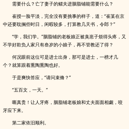
需要什么？亡了妻子的鳏夫进胭脂铺能需要什么？
崔授一脸平淡，完全没有要挑事的样子，道：“崔某在京
中还要耽搁些时日，闲暇较多，打算教几天书，令郎？”
“学，我们学。”胭脂铺的老板娘正被臭崽子烦得头疼，又
不学好欺负人家只有叁岁的小娘子，再不管教还了得？
何况眼前这位可是进士出身，那可是进士，一榜才几
个？就算跟着熏陶熏陶也好。
于是爽快答应，“请问束脩？”
“五百文，一天。”
嘶真贵！让人牙疼，胭脂铺老板娘和丈夫面面相觑，咬
牙应下来。
第二家依旧顺利。