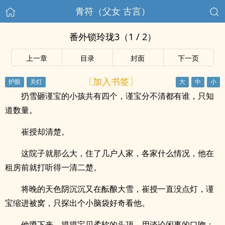
青符（父女 古言）
番外锁玲珑3（1 / 2）
上一章
目录
封面
下一页
〔加入书签〕
扔雪砸谨宝的小孩共有四个，谨宝分不清都有谁，只知
道数量。
崔授却清楚。
这院子就那么大，住了几户人家，各家什么情况，他在
租房前就打听得一清二楚。
将晚的天色阴沉沉又在酝酿大雪，崔授一直没点灯，谨
宝缩进被窝，只探出个小脑袋好奇看他。
他蹲下来，摸摸宝贝柔软的头顶，用谈论闲事的口吻：