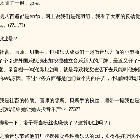
又测了一遍，tp-a。
:测八百遍都是enfp，网上说我们是翎羽组，我看了大家的反馈
(??灬??)
职业是？
:社畜、画师、贝斯手，也和乐队成员们一起做音乐方面的小型商
了个引进外国乐队演出加挖掘独立音乐新人的厂牌，最近又开了
室、录音棚一体的演出空间，就是导致我没法活下去只能叫他来
的a钱原因。不过业务方面都是他们叁个男的在弄，小咖喱和我
:我是社畜的特助、画师的缪斯、贝斯手的粉丝，顺带一提我也是
把钱送给她让她去投音乐产业~??3??
插嘴一下，塔子哥当粉丝也赚钱了？这算职业吗？）
:之前音乐节帮他们厂牌摆摊卖各种新乐队的cd，卖得很好所以