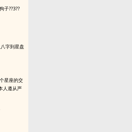
??3??
从八字到星盘
个星座的交
本人遵从严
)