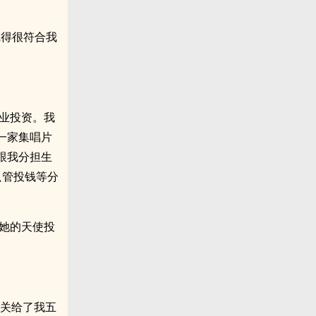
觉得很符合我
业投资。我
一家集唱片
跟我分担生
只管投钱等分
她的天使投
小关给了我五