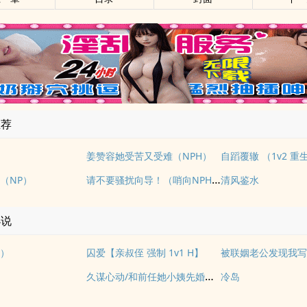
推荐
姜赞容她受苦又受难（NPH）
自蹈覆辙 （1v2 重
请不要骚扰向导！（哨向NPH）
（NP）
清风鉴水
小说
）
囚爱【亲叔侄 强制 1v1 H】
被联姻老公发现我写
久谋心动/和前任她小姨先婚后爱
冷岛