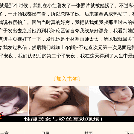
:就是那个时候，我刚在小红薯发了一张照片就被她捞了。不过私
多，一开始我都没有看，所以忽略了她。后来第叁条成热帖了，
我说有偿拍广。因为当时真的好穷，我把从我姐我叔那里讨来的
广子发出去之后她跑到我评论区留言夸我线条好漂亮，我看到她
点进主页视奸了一下，发现她是个林塞画师太太，所以我就回关
给我发过私信，然后我们就加上qq啦~不过叁次元第一次见面是
的平安夜，我们认识后的第二个平安夜，我在这天得到了人生中最
〔加入书签〕
上一章
目录
封面
下一