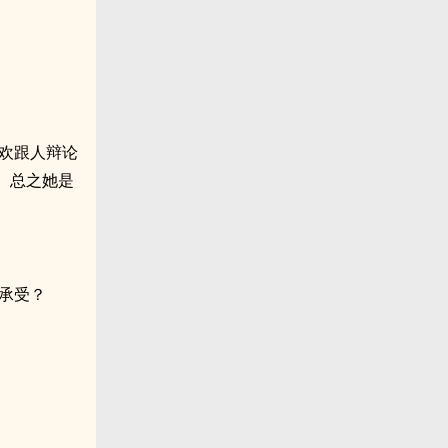
欢跟人辩论
。总之她是
承受？