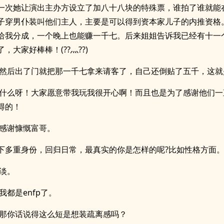
一次她让演出主办方设立了加八十八块的特殊票，谁拍了谁就能
子穿男仆装叫他们主人，主要是可以得到资本家儿子的内推资格
给我分成，一个晚上也能赚一千七。后来姐姐告诉我已经有十一
，大家好棒棒！(??灬??)
:然后出了门就把那一千七拿来请客了，自己还倒贴了五千，这就
:什么呀！大家愿意带我玩我很开心啊！而且也是为了感谢他们一
得的！
:感谢慷慨富哥。
下多重身份，回归日常，最真实的你是怎样的呢?比如性格方面
:淡。
我都是enfp了。
:那你话说得这么短是想装疏离感吗？