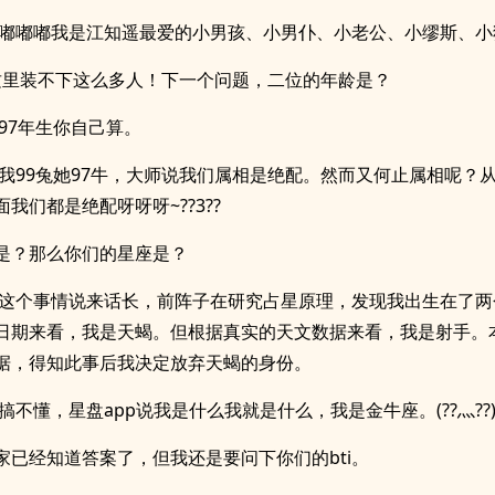
:嘟嘟嘟我是江知遥最爱的小男孩、小男仆、小老公、小缪斯、小狗子
这里装不下这么多人！下一个问题，二位的年龄是？
:97年生你自己算。
:我99兔她97牛，大师说我们属相是绝配。然而又何止属相呢？
我们都是绝配呀呀呀~??3??
是？那么你们的星座是？
:这个事情说来话长，前阵子在研究占星原理，发现我出生在了两
日期来看，我是天蝎。但根据真实的天文数据来看，我是射手。
据，得知此事后我决定放弃天蝎的身份。
:搞不懂，星盘app说我是什么我就是什么，我是金牛座。(??灬??
家已经知道答案了，但我还是要问下你们的bti。