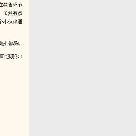
在签售环节
。虽然有点
个小伙伴通
是抖舔狗。
直照顾你！
。