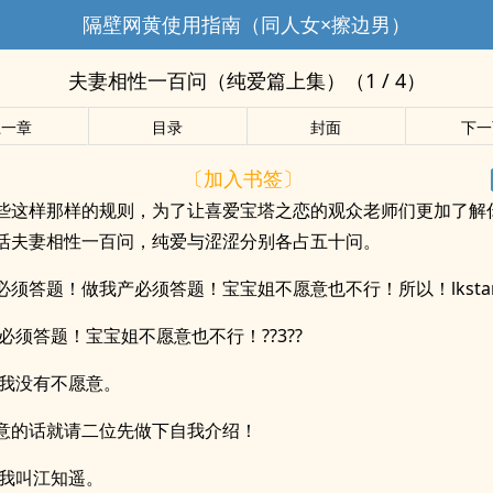
隔壁网黄使用指南（同人女×擦边男）
夫妻相性一百问（纯爱篇上集）（1 / 4）
上一章
目录
封面
下一
〔加入书签〕
些这样那样的规则，为了让喜爱宝塔之恋的观众老师们更加了解
活夫妻相性一百问，纯爱与涩涩分别各占五十问。
必须答题！做我产必须答题！宝宝姐不愿意也不行！所以！lkstar
:必须答题！宝宝姐不愿意也不行！??3??
:我没有不愿意。
意的话就请二位先做下自我介绍！
:我叫江知遥。