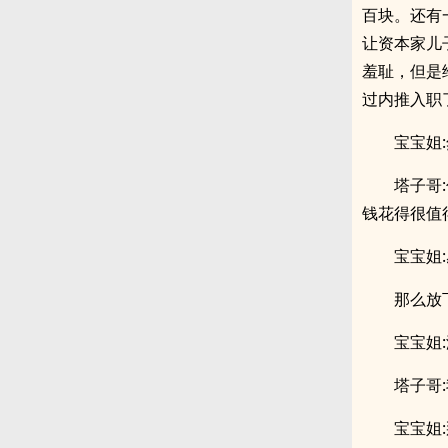
百块。还有
让资本家儿
羞耻，但是
过内推入职了
宝宝姐
塔子哥
钱花得很值
宝宝姐
那么放
宝宝姐
塔子哥:
宝宝姐