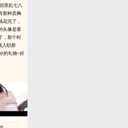
信里乱七八
有那种卖胸
钱花完了，
的头像是塞
了，那个时
我入职那
好的礼物~好
页