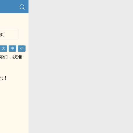
页
你们，我准
t！