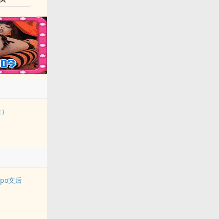
生）
po文后