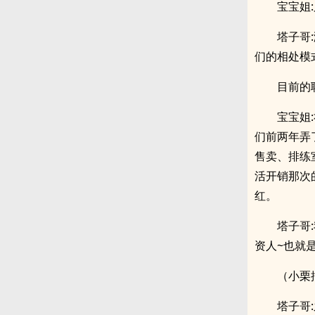
宝宝姐:
塔子哥
们的相处模式。
目前的
宝宝姐
们前两年弄
售卖、排练
活开销那次
红。
塔子哥
资人~也就是
（小栗
塔子哥