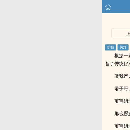
根据一
备了传统好
做我产
塔子哥
宝宝姐
那么愿
宝宝姐