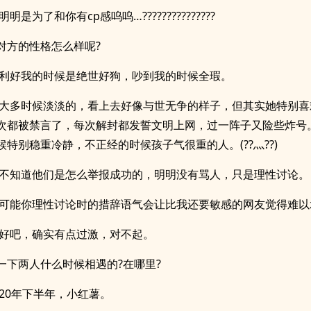
明明是为了和你有cp感呜呜…???????????????
对方的性格怎么样呢?
:利好我的时候是绝世好狗，吵到我的时候全瑕。
:大多时候淡淡的，看上去好像与世无争的样子，但其实她特别喜
次都被禁言了，每次解封都发誓文明上网，过一阵子又险些炸号
特别稳重冷静，不正经的时候孩子气很重的人。(??灬??)
:不知道他们是怎么举报成功的，明明没有骂人，只是理性讨论。
:可能你理性讨论时的措辞语气会让比我还要敏感的网友觉得难以
:好吧，确实有点过激，对不起。
一下两人什么时候相遇的?在哪里?
:20年下半年，小红薯。