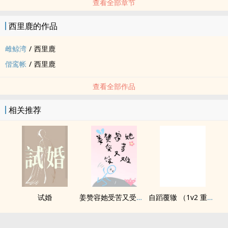
查看全部章节
西里鹿的作品
雌鲸湾
/
西里鹿
偕鸾帐
/
西里鹿
查看全部作品
相关推荐
试婚
姜赞容她受苦又受难（NPH）
自蹈覆辙 （1v2 重生）