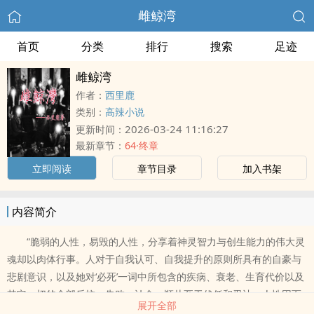
雌鲸湾
首页
分类
排行
搜索
足迹
雌鲸湾
作者：
西里鹿
类别：
高辣小说
2026-03-24 11:16:27
更新时间：
最新章节：
64·终章
立即阅读
章节目录
加入书架
内容简介
“脆弱的人性，易毁的人性，分享着神灵智力与创生能力的伟大灵
魂却以肉体行事。人对于自我认可、自我提升的原则所具有的自豪与
悲剧意识，以及她对‘必死’一词中所包含的疾病、衰老、生育代价以及
其它一切的全部反抗、失败、认命、顺从至于伏低和忍让。人性因而
展开全部
具有更深的含义，人类油然产生了伦理上的崇高——我们所认知的一