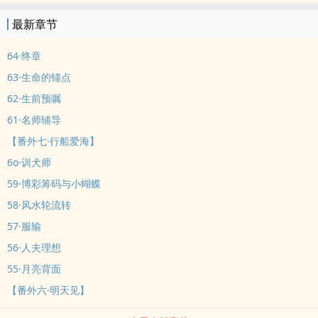
切，我们所经历的一切，这样浅显又通俗的道理，对于他者来说却是
最新章节
如此深奥。”女本位现代社会，非典型圣母，救赎与被救赎仅是权力嬉
戏式运用的一体两面。阅读指南：1、角色三观不代表作者三观，女本
64·终章
位社会不是父权社会的镜像，本文不含刻意虐男内容，那会贬低女性
63·生命的锚点
角色的人格和尊严，影响人物塑造。2、作者能力有限，无法满足部分
62·生前预嘱
读者宝宝的排雷需求，提前抱歉，有需求的宝宝可在评论区自由补
61·名师辅导
充。3、受众群体较小，题材比较冷门，更新频率较低，每章篇幅较
长。作者其她完结文章：《偕鸾帐》
【番外七·行船爱海】
6o·训犬师
59·博彩筹码与小蝴蝶
58·风水轮流转
57·服输
56·人夫理想
55·月亮背面
【番外六·明天见】