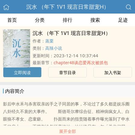
沉水 （年下 1V1 现言日常甜宠H）
首页
分类
排行
搜索
足迹
沉水 （年下 1V1 现言日常甜宠H）
作者：
蒸栗
类别：
高辣小说
2023-12-14 10:37:44
更新时间：
最新章节：
chapter48谈恋爱再次被抓包
立即阅读
章节目录
加入书架
内容简介
影后申水禾与杀害双亲凶手之子同居的事，不论过了多久都是娱乐圈
八卦经久不衰的大事件。 斯德哥尔摩综合征、精神病疯女人、白
眼狼不孝女、恋童癖。 扑面而来的指责随着事件曝光落到了申水
禾的肩上。 不管舆论怎样裹挟她，她始终只有一句「关你们屁
展开全部
事？」 - 本世纪最轰动的预言，玛雅人所说的世界末日正在全