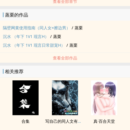
查看全部章节
蒸栗的作品
隔壁网黄使用指南（同人女×擦边男）
/
蒸栗
沉水 （年下 1V1 现言H）
/
蒸栗
沉水 （年下 1V1 现言日常甜宠H）
/
蒸栗
查看全部作品
相关推荐
合集
写自己的同人文有什么问题！（NP）
真·百合天堂