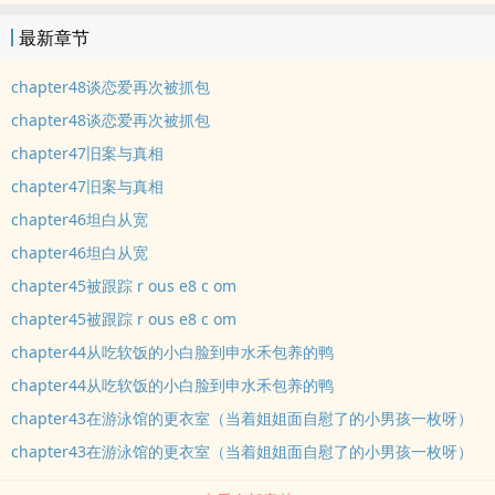
球倒计时，2012年12月21日，少年的世界从天而降一颗流星。 属
最新章节
于延啸的世界末日早已出现，至于玛雅人，他们怎么会知道从这天
起，谁被谁带入光明的新世界？ 「可我是杀人犯的儿子。」
chapter48谈恋爱再次被抓包
「从始至终我们都是受害者。」 流星说。 〖8岁年龄
chapter48谈恋爱再次被抓包
差/1V1〗 〖男高学习之余还要给生活不能自理的大条女明星做老
chapter47旧案与真相
公，好辛苦，等你高考完就奖励你吃顿好的！〗
chapter47旧案与真相
chapter46坦白从宽
chapter46坦白从宽
chapter45被跟踪 r ous e8 c om
chapter45被跟踪 r ous e8 c om
chapter44从吃软饭的小白脸到申水禾包养的鸭
chapter44从吃软饭的小白脸到申水禾包养的鸭
chapter43在游泳馆的更衣室（当着姐姐面自慰了的小男孩一枚呀）
chapter43在游泳馆的更衣室（当着姐姐面自慰了的小男孩一枚呀）