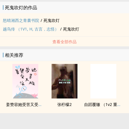
死鬼吹灯的作品
怒晴湘西之青囊书院
/
死鬼吹灯
越鸟传 （1V1, H, 古言，志怪）
/
死鬼吹灯
查看全部作品
相关推荐
姜赞容她受苦又受难（NPH）
张柠檬2
自蹈覆辙 （1v2 重生）