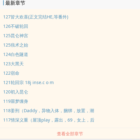
最新章节
127皆大欢喜(正文完结HE,等番外)
126不破轮回
125昆仑神宫
125痋术之始
124白色隧道
123大黑天
122宿命
121轮回宗 18j inse.c o m
120初入昆仑
119噩梦缠身
118姜刑（Daddy，异物入体，捆绑，放置，潮
117情深义重（屋顶play，露出，69，女上，后
查看全部章节